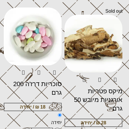
Sold out
סוכריות דרז'ה 200
מיקס פטריות
גרם
אורגניות מיובש 50
גרם
יחידה