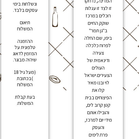
המדינה, נדחקו
ונשלחות בימי
זו לצד זו עגלות
עסקים בלבד.
רוכלים במרכז
תיאום
שוקק החיים
המשלוח
ב"גן תמר"
ביפו, שם החלה
ההזמנה
לפרוח כלכלה
טלפונית על
צעירה
המזמין לדאוג
שיהיה מבוגר.
ודינאמית של
העולים
(מעל גיל 18
הצעירים.ישראל
)בכתובת
לוי ובנו מאיר
המשלוח
קלו את
בעת קבלת
הפיצוחים בבית
המשלוח.
קטן קרוב לים,
והובילו אותם
מידי יום למרכז,
והעסק
פרח.לימים