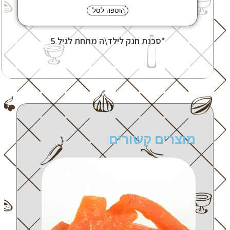
הוספה לסל
*סכנת חנק לילד\ה מתחת לגיל 5
מוצרים קשורים