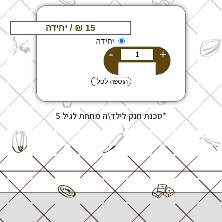
יחידה
-
+
הוספה לסל
*סכנת חנק לילד\ה מתחת לגיל 5