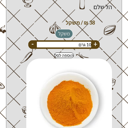
הל שלם
משקל
-
+
הוספה לסל