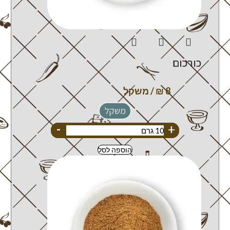
כורכום
משקל
-
+
הוספה לסל