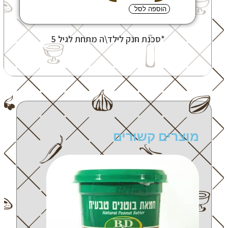
הוספה לסל
*סכנת חנק לילד\ה מתחת לגיל 5
מוצרים קשורים