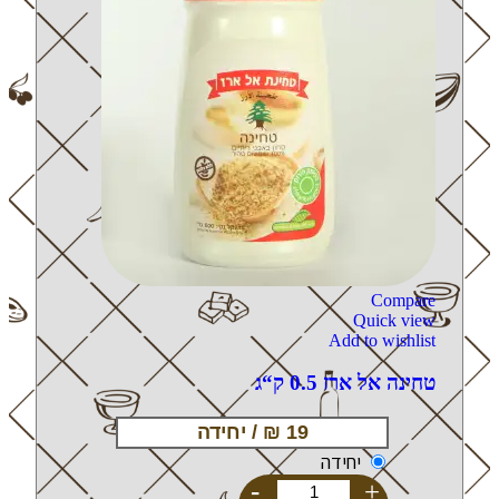
Compare
Quick view
Add to wishlist
טחינה אל ארז 0.5 ק“ג
יחידה
-
+