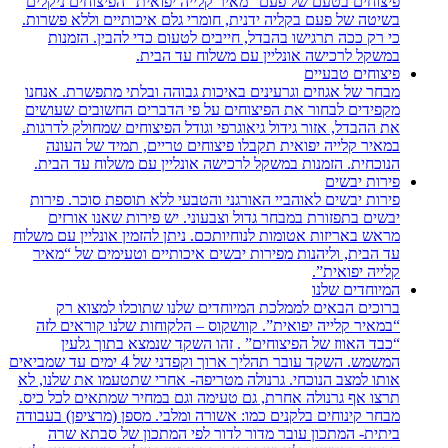
פיצוחים בטעם של פעם “מאיר קלייה יפואית” הפיצוחים ניקלים
בשיטה של פעם בקליה ידנית, חומרי גלם איכותיים וללא פשרות.
כי רק ככה תרגישו בהבדל, חייבים לטעום כדי להבין. הזמנות
במשקל לרכישה אונליין עם משלוח עד הבית.
פיצוחים טבעיים
מבחר של אגוזים וגרעינים באיכות גבוהה ובלתי מתפשרת. אנחנו
מקפידים לבחור את הפיצוחים על פי הדברים החשובים שעושים
את ההבדל, אזור גידול גיאוגרפי וגודל הפיצוחים שמחולק לדרגות.
במאיר קלייה יפואית תקבלו פיצוחים טריים, תמיד של העונה
הנוכחית. הזמנות במשקל לרכישה אונליין עם משלוח עד הבית.
פירות יבשים
פירות יבשים לאוהביי האורגני והטבעי ללא תוספת סוכר. פירות
יבשים בתפזורת במבחר גדול וצבעוני. יש פירות שאנו אורזים
מראש באריזות אטומות לנוחיותכם. ניתן להזמין אונליין עם משלוח
עד הבית, וליהנות מפירות יבשים איכותיים וטעימים של “מאיר
קלייה יפואית”.
המיוחדים שלנו
ברוכים הבאים לממלכת המיוחדים שלנו שתוכלו למצוא רק
“במאיר קלייה יפואית”. קוושקוס – הלקוחות שלנו קוראים לזה
“כבד האווז של הפיצוחים” . זהו השקד שנמצא בתוך גלעין
המשמש. השקד עובר תהליך ארוך וקפדני של 4 ימים עד שמביאים
אותו למצב הנוכחי. גרנולה מטריפה- אחרי שתטעמו את שלנו, לא
תרצו אף גרנולה אחרת, גם טעימה וגם במחיר שמתאים לכל כיס.
מבחר קינוחים בלקנים כמו: אשורה ומלבי. מספן (מרציפן) בעבודה
ביתית- המתכון עובר מדור לדור לפי המתכון של סבתא שרה