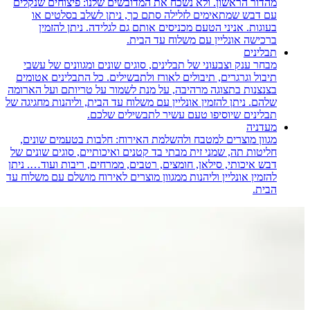
מהדור הראשון. ולא נשכח את המדובשים שלנו: פיצוחים שנקלים
עם דבש שמתאימים לזלילה סתם כך, ניתן לשלב בסלטים או
בעוגות. אניני הטעם מכניסים אותם גם לגלידה. ניתן להזמין
ברכישה אונליין עם משלוח עד הבית.
תבלינים
מבחר ענק וצבעוני של תבלינים, סוגים שונים ומגוונים של עשבי
תיבול וגרגרים, תיבולים לאורז ולתבשילים. כל התבלינים אטומים
בצנצנות בתצוגה מרהיבה, על מנת לשמור על טריותם ועל הארומה
שלהם. ניתן להזמין אונליין עם משלוח עד הבית, וליהנות מחגיגה של
תבלינים שיוסיפו טעם עשיר לתבשילים שלכם.
מעדניה
מגוון מוצרים למטבח ולהשלמת האירוח: חלבות בטעמים שונים,
חליטות תה, שמני זית מבתי בד קטנים ואיכותיים, סוגים שונים של
דבש איכותי, סילאן, חומצים, רטבים, ממרחים, ריבות ועוד…. ניתן
להזמין אונליין וליהנות ממגוון מוצרים לאירוח מושלם עם משלוח עד
הבית.