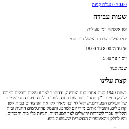
0.00
₪
0
עגלת קניות
שעות עבודה
זמן אספקה וימי פעילות
ימי פעילות שירות המשלוחים הם:
א' עד ה' 8:00 עד 18:00
יום ו' עד 15:30
שבת סגור
קצת עלינו
בשנת 1949 קצת אחרי קום המדינה, נדחקו זו לצד זו עגלות רוכלים במרכז
שוקק החיים ב"גן תמר" ביפו, שם החלה לפרוח כלכלה צעירה ודינאמית
של העולים הצעירים.ישראל לוי ובנו מאיר קלו את הפיצוחים בבית קטן
קרוב לים, והובילו אותם מידי יום למרכז, והעסק פרח.לימים החנות ובית
הקלייה עברו לשדרות ירושלים לצד המעדניות, חנויות כלי-בית והבגדים,
והיו לחלק מהאימפריה הבולגרית ששגשגה ביפו.