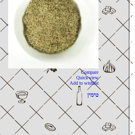
Compare
Quick view
Add to wishlist
טימין