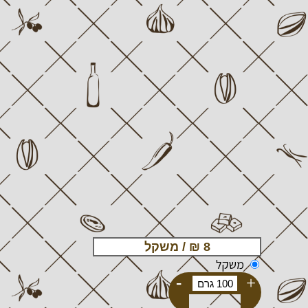
משקל
-
+