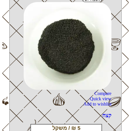
Compare
Quick view
Add to wishlist
קצח