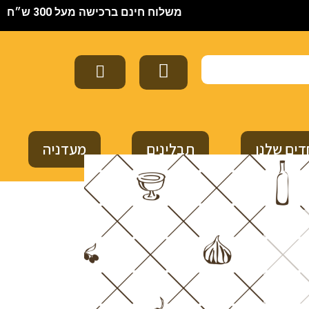
משלוח חינם ברכישה מעל 300 ש״ח
דים שלנו
תבלינים
מעדניה