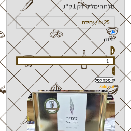
מלח הימליה דק 1 ק“ג
יחידה
+
-
הוספה לסל
Sold out