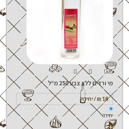
מי ורדים ללא צבע 250 מ“ל
יחידה
+