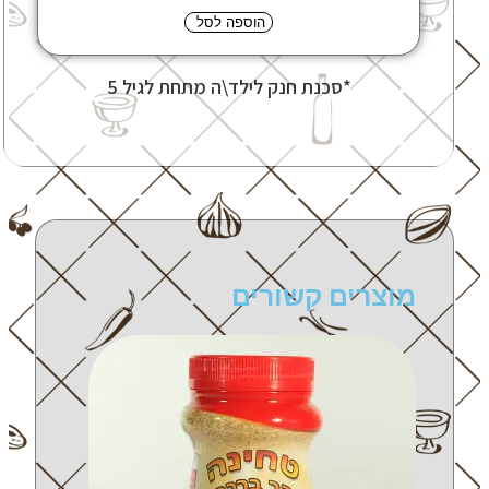
הוספה לסל
*סכנת חנק לילד\ה מתחת לגיל 5
מוצרים קשורים