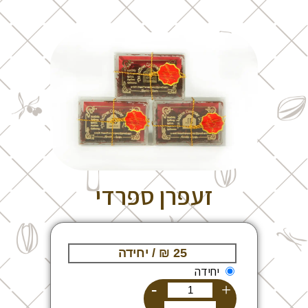
זעפרן ספרדי
יחידה
-
+