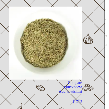
Compare
Quick view
Add to wishlist
טימין