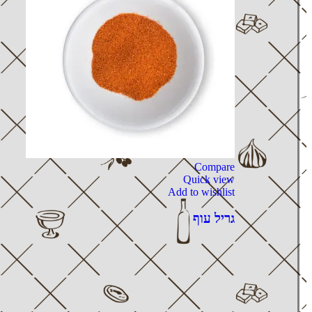
Compare
Quick view
Add to wishlist
גריל עוף