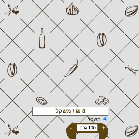
משקל
-
+