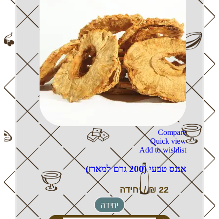
Compare
Quick view
Add to wishlist
אננס טבעי (200 גרם למארז)
יחידה