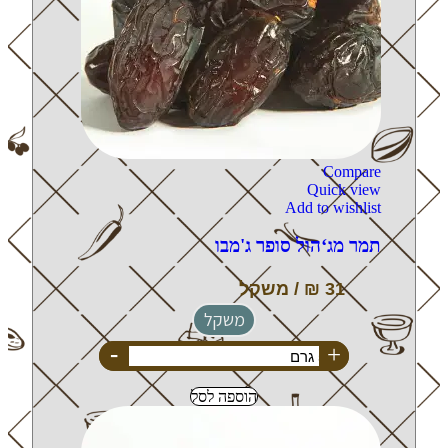
Compare
Quick view
Add to wishlist
תמר מג‘הול סופר ג'מבו
משקל
-
+
הוספה לסל