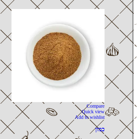
Compare
Quick view
Add to wishlist
כמון