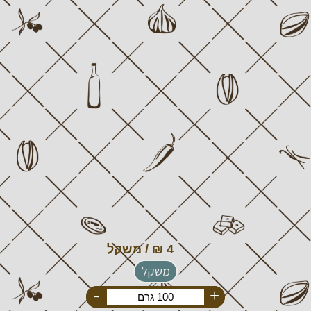
משקל
-
+