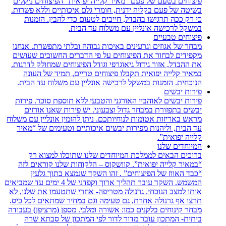
פיצוחים בטעם של פעם “מאיר קלייה יפואית” הפיצוחים ניקלים
בשיטה של פעם בקליה ידנית, חומרי גלם איכותיים וללא פשרות.
כי רק ככה תרגישו בהבדל, חייבים לטעום כדי להבין. הזמנות
במשקל לרכישה אונליין עם משלוח עד הבית.
פיצוחים טבעיים
מבחר של אגוזים וגרעינים באיכות גבוהה ובלתי מתפשרת. אנחנו
מקפידים לבחור את הפיצוחים על פי הדברים החשובים שעושים
את ההבדל, אזור גידול גיאוגרפי וגודל הפיצוחים שמחולק לדרגות.
במאיר קלייה יפואית תקבלו פיצוחים טריים, תמיד של העונה
הנוכחית. הזמנות במשקל לרכישה אונליין עם משלוח עד הבית.
פירות יבשים
פירות יבשים לאוהביי האורגני והטבעי ללא תוספת סוכר. פירות
יבשים בתפזורת במבחר גדול וצבעוני. יש פירות שאנו אורזים
מראש באריזות אטומות לנוחיותכם. ניתן להזמין אונליין עם משלוח
עד הבית, וליהנות מפירות יבשים איכותיים וטעימים של “מאיר
קלייה יפואית”.
המיוחדים שלנו
ברוכים הבאים לממלכת המיוחדים שלנו שתוכלו למצוא רק
“במאיר קלייה יפואית”. קוושקוס – הלקוחות שלנו קוראים לזה
“כבד האווז של הפיצוחים” . זהו השקד שנמצא בתוך גלעין
המשמש. השקד עובר תהליך ארוך וקפדני של 4 ימים עד שמביאים
אותו למצב הנוכחי. גרנולה מטריפה- אחרי שתטעמו את שלנו, לא
תרצו אף גרנולה אחרת, גם טעימה וגם במחיר שמתאים לכל כיס.
מבחר קינוחים בלקנים כמו: אשורה ומלבי. מספן (מרציפן) בעבודה
ביתית- המתכון עובר מדור לדור לפי המתכון של סבתא שרה