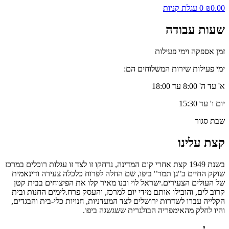
0.00
₪
0
עגלת קניות
שעות עבודה
זמן אספקה וימי פעילות
ימי פעילות שירות המשלוחים הם:
א' עד ה' 8:00 עד 18:00
יום ו' עד 15:30
שבת סגור
קצת עלינו
בשנת 1949 קצת אחרי קום המדינה, נדחקו זו לצד זו עגלות רוכלים במרכז
שוקק החיים ב"גן תמר" ביפו, שם החלה לפרוח כלכלה צעירה ודינאמית
של העולים הצעירים.ישראל לוי ובנו מאיר קלו את הפיצוחים בבית קטן
קרוב לים, והובילו אותם מידי יום למרכז, והעסק פרח.לימים החנות ובית
הקלייה עברו לשדרות ירושלים לצד המעדניות, חנויות כלי-בית והבגדים,
והיו לחלק מהאימפריה הבולגרית ששגשגה ביפו.