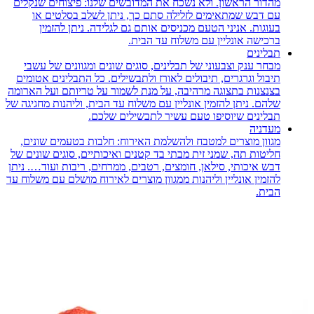
מהדור הראשון. ולא נשכח את המדובשים שלנו: פיצוחים שנקלים
עם דבש שמתאימים לזלילה סתם כך, ניתן לשלב בסלטים או
בעוגות. אניני הטעם מכניסים אותם גם לגלידה. ניתן להזמין
ברכישה אונליין עם משלוח עד הבית.
תבלינים
מבחר ענק וצבעוני של תבלינים, סוגים שונים ומגוונים של עשבי
תיבול וגרגרים, תיבולים לאורז ולתבשילים. כל התבלינים אטומים
בצנצנות בתצוגה מרהיבה, על מנת לשמור על טריותם ועל הארומה
שלהם. ניתן להזמין אונליין עם משלוח עד הבית, וליהנות מחגיגה של
תבלינים שיוסיפו טעם עשיר לתבשילים שלכם.
מעדניה
מגוון מוצרים למטבח ולהשלמת האירוח: חלבות בטעמים שונים,
חליטות תה, שמני זית מבתי בד קטנים ואיכותיים, סוגים שונים של
דבש איכותי, סילאן, חומצים, רטבים, ממרחים, ריבות ועוד…. ניתן
להזמין אונליין וליהנות ממגוון מוצרים לאירוח מושלם עם משלוח עד
הבית.